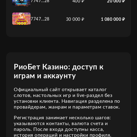
7747...28
400 ₽
20 000 ₽
7747...28
30 000 ₽
1 080 000 ₽
РиоБет Казино: доступ к
играм и аккаунту
Официальный сайт открывает каталог
слотов, настольных игр и live-раздел без
установки клиента. Навигация разделена по
провайдерам, жанрам и параметрам ставок.
Регистрация занимает несколько шагов:
указываются контакты, валюта счета и
пароль. После входа доступны касса,
история операций и настройки профиля.