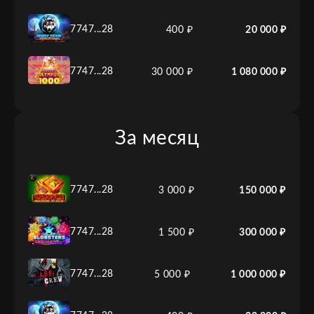
7747...28
400 ₽
20 000 ₽
7747...28
30 000 ₽
1 080 000 ₽
За месяц
7747...28
3 000 ₽
150 000 ₽
7747...28
1 500 ₽
300 000 ₽
7747...28
5 000 ₽
1 000 000 ₽