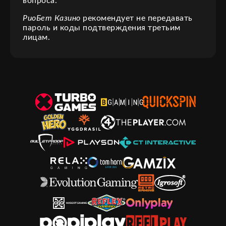
вопроса.
РиоБет Казино
рекомендует не передавать
пароль и коды подтверждения третьим
лицам.