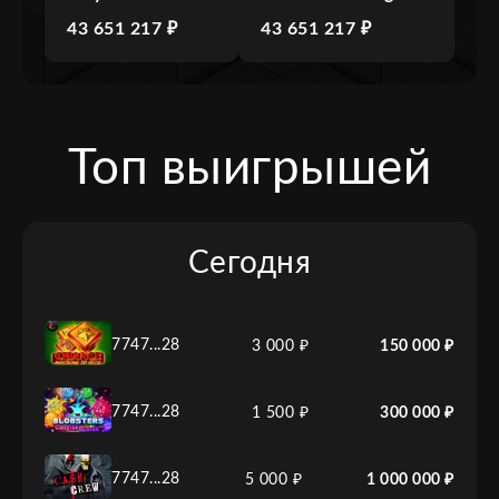
43 651 217 ₽
43 651 217 ₽
Топ выигрышей
Сегодня
7747...28
3 000 ₽
150 000 ₽
7747...28
1 500 ₽
300 000 ₽
7747...28
5 000 ₽
1 000 000 ₽