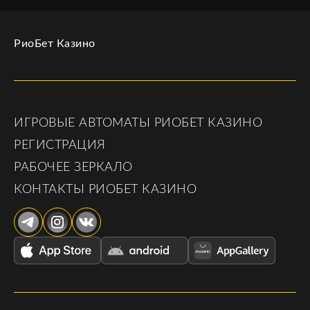
РиоБет Казино
ИГРОВЫЕ АВТОМАТЫ РИОБЕТ КАЗИНО
РЕГИСТРАЦИЯ
РАБОЧЕЕ ЗЕРКАЛО
КОНТАКТЫ РИОБЕТ КАЗИНО